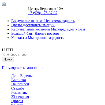
Центр, Береговая 10А
+7 (928) 175-37-37
Воздушные шарики
Невесомая радость
Цветы
Доставляем эмоции
Карнавальные костюмы
Маскарад идет к Вам
Большой бант
Дарите восторг
Контакты
Мы приносим радость
LUTTI
Популярные композиции
День Варенья
Выписка
На юбилей
Свадьба
Романтик
23 февраля
Цифры