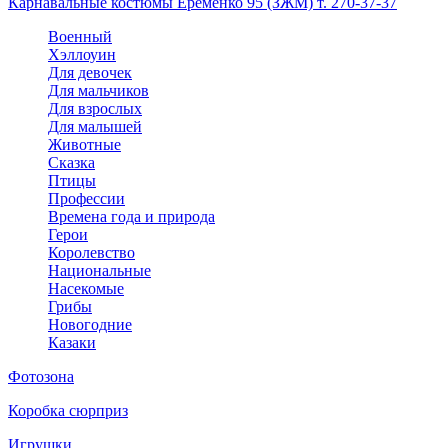
Карнавальные костюмы Еременко 95 (ЗЖМ) т. 270-37-37
Военный
Хэллоуин
Для девочек
Для мальчиков
Для взрослых
Для малышей
Животные
Сказка
Птицы
Профессии
Времена года и природа
Герои
Королевство
Национальные
Насекомые
Грибы
Новогодние
Казаки
Фотозона
Коробка сюрприз
Игрушки