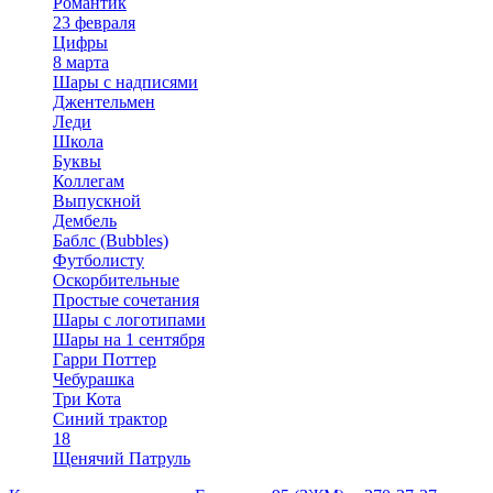
Романтик
23 февраля
Цифры
8 марта
Шары с надписями
Джентельмен
Леди
Школа
Буквы
Коллегам
Выпускной
Дембель
Баблс (Bubbles)
Футболисту
Оскорбительные
Простые сочетания
Шары с логотипами
Шары на 1 сентября
Гарри Поттер
Чебурашка
Три Кота
Синий трактор
18
Щенячий Патруль