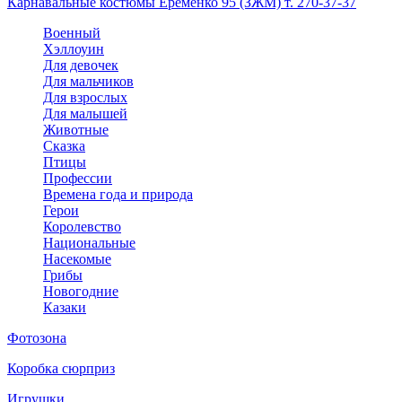
Карнавальные костюмы Еременко 95 (ЗЖМ) т. 270-37-37
Военный
Хэллоуин
Для девочек
Для мальчиков
Для взрослых
Для малышей
Животные
Сказка
Птицы
Профессии
Времена года и природа
Герои
Королевство
Национальные
Насекомые
Грибы
Новогодние
Казаки
Фотозона
Коробка сюрприз
Игрушки