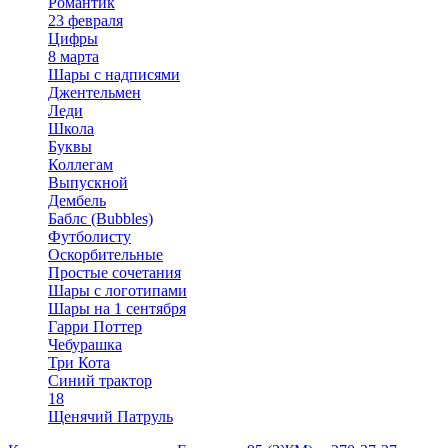
Романтик
23 февраля
Цифры
8 марта
Шары с надписями
Джентельмен
Леди
Школа
Буквы
Коллегам
Выпускной
Дембель
Баблс (Bubbles)
Футболисту
Оскорбительные
Простые сочетания
Шары с логотипами
Шары на 1 сентября
Гарри Поттер
Чебурашка
Три Кота
Синий трактор
18
Щенячий Патруль