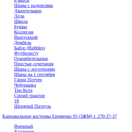
8 марта
Шары с надписями
Джентельмен
Леди
Школа
Буквы
Коллегам
Выпускной
Дембель
Баблс (Bubbles)
Футболисту
Оскорбительные
Простые сочетания
Шары с логотипами
Шары на 1 сентября
Гарри Поттер
Чебурашка
Три Кота
Синий трактор
18
Щенячий Патруль
Карнавальные костюмы Еременко 95 (ЗЖМ) т. 270-37-37
Военный
Хэллоуин