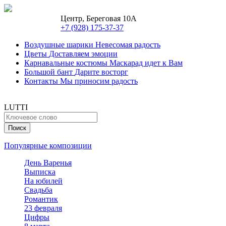
Центр, Береговая 10А
+7 (928) 175-37-37
Воздушные шарики
Невесомая радость
Цветы
Доставляем эмоции
Карнавальные костюмы
Маскарад идет к Вам
Большой бант
Дарите восторг
Контакты
Мы приносим радость
LUTTI
Популярные композиции
День Варенья
Выписка
На юбилей
Свадьба
Романтик
23 февраля
Цифры