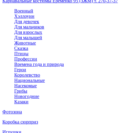
Карнавальные костюмы Еременко 95 (ЗЖМ) т. 270-37-37
Военный
Хэллоуин
Для девочек
Для мальчиков
Для взрослых
Для малышей
Животные
Сказка
Птицы
Профессии
Времена года и природа
Герои
Королевство
Национальные
Насекомые
Грибы
Новогодние
Казаки
Фотозона
Коробка сюрприз
Игрушки