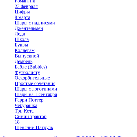
Романтик
23 февраля
Цифры
8 марта
Шары с надписями
Джентельмен
Леди
Школа
Буквы
Коллегам
Выпускной
Дембель
Баблс (Bubbles)
Футболисту
Оскорбительные
Простые сочетания
Шары с логотипами
Шары на 1 сентября
Гарри Поттер
Чебурашка
Три Кота
Синий трактор
18
Щенячий Патруль