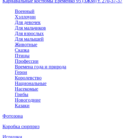
Карнавальные костюмы Еременко 95 (ЗЖМ) т. 270-37-37
Военный
Хэллоуин
Для девочек
Для мальчиков
Для взрослых
Для малышей
Животные
Сказка
Птицы
Профессии
Времена года и природа
Герои
Королевство
Национальные
Насекомые
Грибы
Новогодние
Казаки
Фотозона
Коробка сюрприз
Игрушки