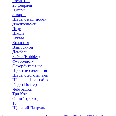
Романтик
23 февраля
Цифры
8 марта
Шары с надписями
Джентельмен
Леди
Школа
Буквы
Коллегам
Выпускной
Дембель
Баблс (Bubbles)
Футболисту
Оскорбительные
Простые сочетания
Шары с логотипами
Шары на 1 сентября
Гарри Поттер
Чебурашка
Три Кота
Синий трактор
18
Щенячий Патруль