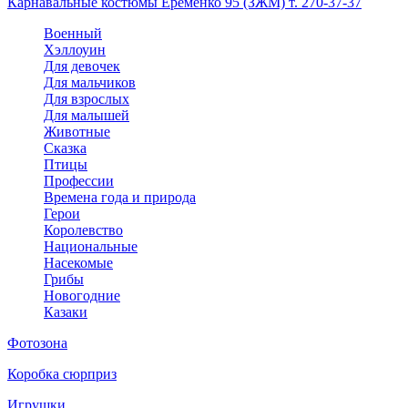
Карнавальные костюмы Еременко 95 (ЗЖМ) т. 270-37-37
Военный
Хэллоуин
Для девочек
Для мальчиков
Для взрослых
Для малышей
Животные
Сказка
Птицы
Профессии
Времена года и природа
Герои
Королевство
Национальные
Насекомые
Грибы
Новогодние
Казаки
Фотозона
Коробка сюрприз
Игрушки