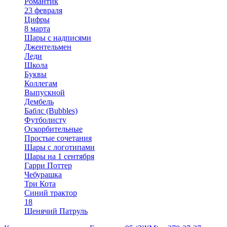
Романтик
23 февраля
Цифры
8 марта
Шары с надписями
Джентельмен
Леди
Школа
Буквы
Коллегам
Выпускной
Дембель
Баблс (Bubbles)
Футболисту
Оскорбительные
Простые сочетания
Шары с логотипами
Шары на 1 сентября
Гарри Поттер
Чебурашка
Три Кота
Синий трактор
18
Щенячий Патруль