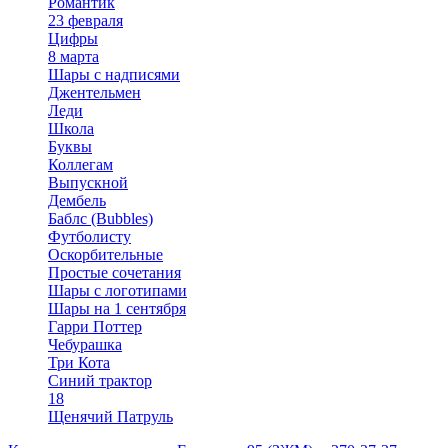
Романтик
23 февраля
Цифры
8 марта
Шары с надписями
Джентельмен
Леди
Школа
Буквы
Коллегам
Выпускной
Дембель
Баблс (Bubbles)
Футболисту
Оскорбительные
Простые сочетания
Шары с логотипами
Шары на 1 сентября
Гарри Поттер
Чебурашка
Три Кота
Синий трактор
18
Щенячий Патруль