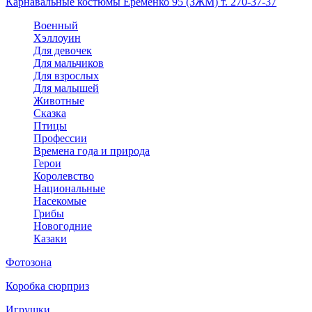
Карнавальные костюмы Еременко 95 (ЗЖМ) т. 270-37-37
Военный
Хэллоуин
Для девочек
Для мальчиков
Для взрослых
Для малышей
Животные
Сказка
Птицы
Профессии
Времена года и природа
Герои
Королевство
Национальные
Насекомые
Грибы
Новогодние
Казаки
Фотозона
Коробка сюрприз
Игрушки