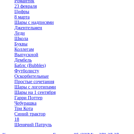
Романтик
23 февраля
Цифры
8 марта
Шары с надписями
Джентельмен
Леди
Школа
Буквы
Коллегам
Выпускной
Дембель
Баблс (Bubbles)
Футболисту
Оскорбительные
Простые сочетания
Шары с логотипами
Шары на 1 сентября
Гарри Поттер
Чебурашка
Три Кота
Синий трактор
18
Щенячий Патруль