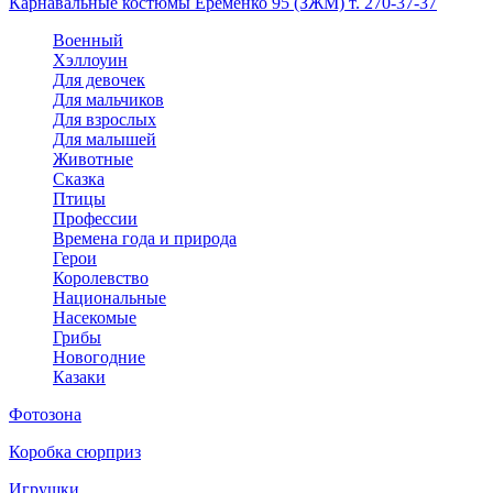
Карнавальные костюмы Еременко 95 (ЗЖМ) т. 270-37-37
Военный
Хэллоуин
Для девочек
Для мальчиков
Для взрослых
Для малышей
Животные
Сказка
Птицы
Профессии
Времена года и природа
Герои
Королевство
Национальные
Насекомые
Грибы
Новогодние
Казаки
Фотозона
Коробка сюрприз
Игрушки