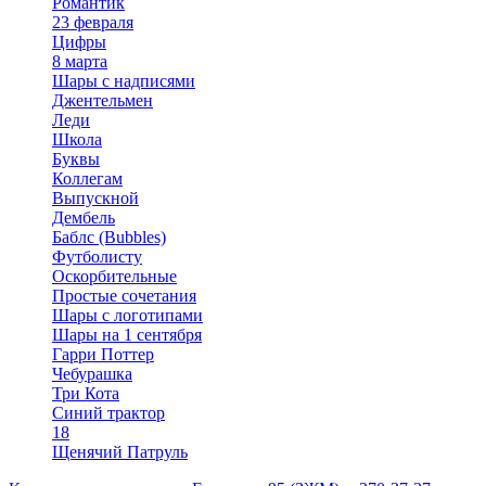
Романтик
23 февраля
Цифры
8 марта
Шары с надписями
Джентельмен
Леди
Школа
Буквы
Коллегам
Выпускной
Дембель
Баблс (Bubbles)
Футболисту
Оскорбительные
Простые сочетания
Шары с логотипами
Шары на 1 сентября
Гарри Поттер
Чебурашка
Три Кота
Синий трактор
18
Щенячий Патруль