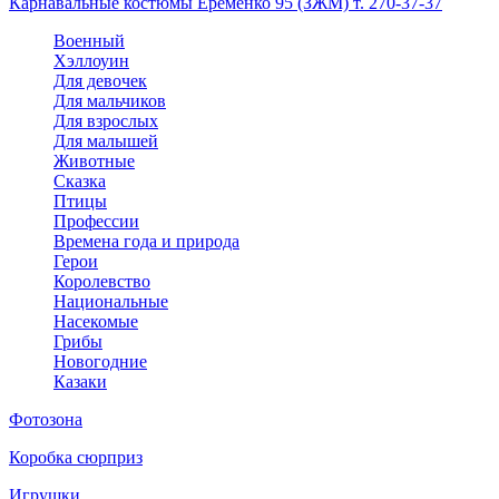
Карнавальные костюмы Еременко 95 (ЗЖМ) т. 270-37-37
Военный
Хэллоуин
Для девочек
Для мальчиков
Для взрослых
Для малышей
Животные
Сказка
Птицы
Профессии
Времена года и природа
Герои
Королевство
Национальные
Насекомые
Грибы
Новогодние
Казаки
Фотозона
Коробка сюрприз
Игрушки