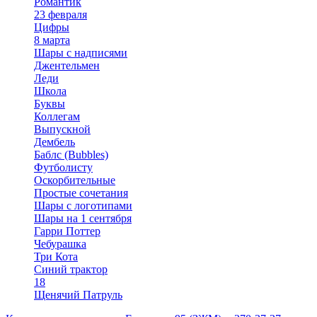
Романтик
23 февраля
Цифры
8 марта
Шары с надписями
Джентельмен
Леди
Школа
Буквы
Коллегам
Выпускной
Дембель
Баблс (Bubbles)
Футболисту
Оскорбительные
Простые сочетания
Шары с логотипами
Шары на 1 сентября
Гарри Поттер
Чебурашка
Три Кота
Синий трактор
18
Щенячий Патруль