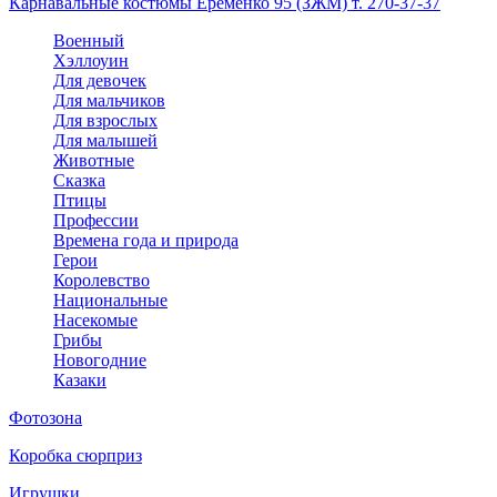
Карнавальные костюмы Еременко 95 (ЗЖМ) т. 270-37-37
Военный
Хэллоуин
Для девочек
Для мальчиков
Для взрослых
Для малышей
Животные
Сказка
Птицы
Профессии
Времена года и природа
Герои
Королевство
Национальные
Насекомые
Грибы
Новогодние
Казаки
Фотозона
Коробка сюрприз
Игрушки