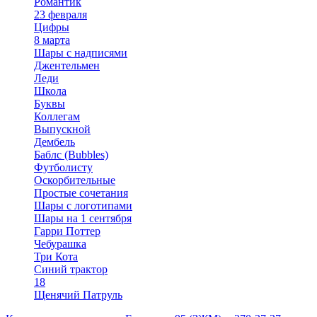
Романтик
23 февраля
Цифры
8 марта
Шары с надписями
Джентельмен
Леди
Школа
Буквы
Коллегам
Выпускной
Дембель
Баблс (Bubbles)
Футболисту
Оскорбительные
Простые сочетания
Шары с логотипами
Шары на 1 сентября
Гарри Поттер
Чебурашка
Три Кота
Синий трактор
18
Щенячий Патруль