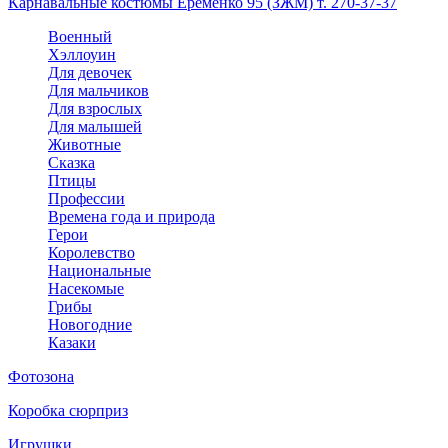
Карнавальные костюмы Еременко 95 (ЗЖМ) т. 270-37-37
Военный
Хэллоуин
Для девочек
Для мальчиков
Для взрослых
Для малышей
Животные
Сказка
Птицы
Профессии
Времена года и природа
Герои
Королевство
Национальные
Насекомые
Грибы
Новогодние
Казаки
Фотозона
Коробка сюрприз
Игрушки