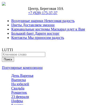
Центр, Береговая 10А
+7 (928) 175-37-37
Воздушные шарики
Невесомая радость
Цветы
Доставляем эмоции
Карнавальные костюмы
Маскарад идет к Вам
Большой бант
Дарите восторг
Контакты
Мы приносим радость
LUTTI
Популярные композиции
День Варенья
Выписка
На юбилей
Свадьба
Романтик
23 февраля
Цифры