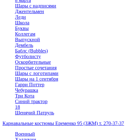
8 марта
Шары с надписями
Джентельмен
Леди
Школа
Буквы
Коллегам
Выпускной
Дембель
Баблс (Bubbles)
Футболисту
Оскорбительные
Простые сочетания
Шары с логотипами
Шары на 1 сентября
Гарри Поттер
Чебурашка
Три Кота
Синий трактор
18
Щенячий Патруль
Карнавальные костюмы Еременко 95 (ЗЖМ) т. 270-37-37
Военный
Хэллоуин