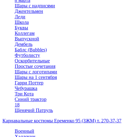
8 марта
Шары с надписями
Джентельмен
Леди
Школа
Буквы
Коллегам
Выпускной
Дембель
Баблс (Bubbles)
Футболисту
Оскорбительные
Простые сочетания
Шары с логотипами
Шары на 1 сентября
Гарри Поттер
Чебурашка
Три Кота
Синий трактор
18
Щенячий Патруль
Карнавальные костюмы Еременко 95 (ЗЖМ) т. 270-37-37
Военный
Хэллоуин