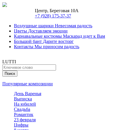
Центр, Береговая 10А
+7 (928) 175-37-37
Воздушные шарики
Невесомая радость
Цветы
Доставляем эмоции
Карнавальные костюмы
Маскарад идет к Вам
Большой бант
Дарите восторг
Контакты
Мы приносим радость
LUTTI
Популярные композиции
День Варенья
Выписка
На юбилей
Свадьба
Романтик
23 февраля
Цифры