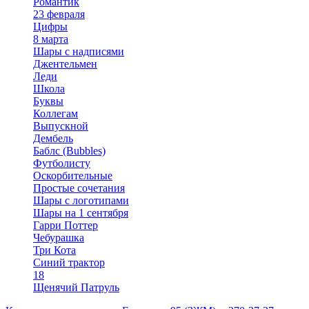
Романтик
23 февраля
Цифры
8 марта
Шары с надписями
Джентельмен
Леди
Школа
Буквы
Коллегам
Выпускной
Дембель
Баблс (Bubbles)
Футболисту
Оскорбительные
Простые сочетания
Шары с логотипами
Шары на 1 сентября
Гарри Поттер
Чебурашка
Три Кота
Синий трактор
18
Щенячий Патруль