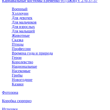
Карнавальные костюмы Еременко 95 (ЗЖМ) т. 270-37-37
Военный
Хэллоуин
Для девочек
Для мальчиков
Для взрослых
Для малышей
Животные
Сказка
Птицы
Профессии
Времена года и природа
Герои
Королевство
Национальные
Насекомые
Грибы
Новогодние
Казаки
Фотозона
Коробка сюрприз
Игрушки