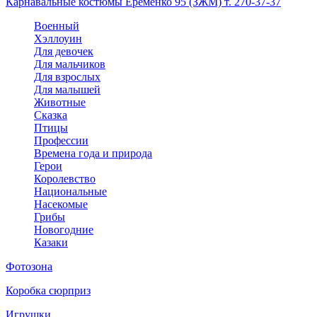
Карнавальные костюмы Еременко 95 (ЗЖМ) т. 270-37-37
Военный
Хэллоуин
Для девочек
Для мальчиков
Для взрослых
Для малышей
Животные
Сказка
Птицы
Профессии
Времена года и природа
Герои
Королевство
Национальные
Насекомые
Грибы
Новогодние
Казаки
Фотозона
Коробка сюрприз
Игрушки