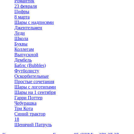
Романтик
23 февраля
Цифры
8 марта
Шары с надписями
Джентельмен
Леди
Школа
Буквы
Коллегам
Выпускной
Дембель
Баблс (Bubbles)
Футболисту
Оскорбительные
Простые сочетания
Шары с логотипами
Шары на 1 сентября
Гарри Поттер
Чебурашка
Три Кота
Синий трактор
18
Щенячий Патруль