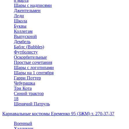
8 марта
Шары с надписями
Джентельмен
Леди
Школа
Буквы
Коллегам
Выпускной
Дембель
Баблс (Bubbles)
Футболисту
Оскорбительные
Простые сочетания
Шары с логотипами
Шары на 1 сентября
Гарри Поттер
Чебурашка
Три Кота
Синий трактор
18
Щенячий Патруль
Карнавальные костюмы Еременко 95 (ЗЖМ) т. 270-37-37
Военный
Хэллоуин