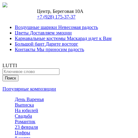
Центр, Береговая 10А
+7 (928) 175-37-37
Воздушные шарики
Невесомая радость
Цветы
Доставляем эмоции
Карнавальные костюмы
Маскарад идет к Вам
Большой бант
Дарите восторг
Контакты
Мы приносим радость
LUTTI
Популярные композиции
День Варенья
Выписка
На юбилей
Свадьба
Романтик
23 февраля
Цифры