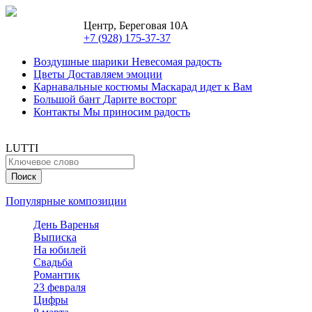
Центр, Береговая 10А
+7 (928) 175-37-37
Воздушные шарики
Невесомая радость
Цветы
Доставляем эмоции
Карнавальные костюмы
Маскарад идет к Вам
Большой бант
Дарите восторг
Контакты
Мы приносим радость
LUTTI
Популярные композиции
День Варенья
Выписка
На юбилей
Свадьба
Романтик
23 февраля
Цифры