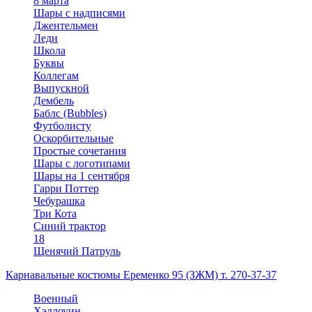
8 марта
Шары с надписями
Джентельмен
Леди
Школа
Буквы
Коллегам
Выпускной
Дембель
Баблс (Bubbles)
Футболисту
Оскорбительные
Простые сочетания
Шары с логотипами
Шары на 1 сентября
Гарри Поттер
Чебурашка
Три Кота
Синий трактор
18
Щенячий Патруль
Карнавальные костюмы Еременко 95 (ЗЖМ) т. 270-37-37
Военный
Хэллоуин