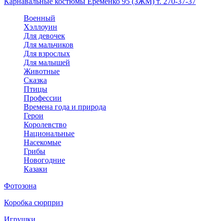
Карнавальные костюмы Еременко 95 (ЗЖМ) т. 270-37-37
Военный
Хэллоуин
Для девочек
Для мальчиков
Для взрослых
Для малышей
Животные
Сказка
Птицы
Профессии
Времена года и природа
Герои
Королевство
Национальные
Насекомые
Грибы
Новогодние
Казаки
Фотозона
Коробка сюрприз
Игрушки