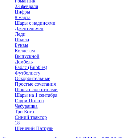
Романтик
23 февраля
Цифры
8 марта
Шары с надписями
Джентельмен
Леди
Школа
Буквы
Коллегам
Выпускной
Дембель
Баблс (Bubbles)
Футболисту
Оскорбительные
Простые сочетания
Шары с логотипами
Шары на 1 сентября
Гарри Поттер
Чебурашка
Три Кота
Синий трактор
18
Щенячий Патруль