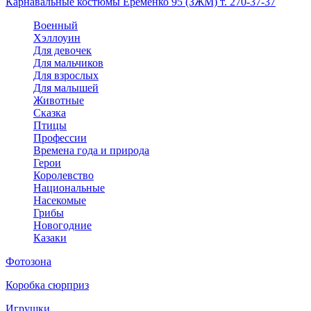
Карнавальные костюмы Еременко 95 (ЗЖМ) т. 270-37-37
Военный
Хэллоуин
Для девочек
Для мальчиков
Для взрослых
Для малышей
Животные
Сказка
Птицы
Профессии
Времена года и природа
Герои
Королевство
Национальные
Насекомые
Грибы
Новогодние
Казаки
Фотозона
Коробка сюрприз
Игрушки