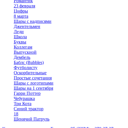
Романтик
23 февраля
Цифры
8 марта
Шары с надписями
Джентельмен
Леди
Школа
Буквы
Коллегам
Выпускной
Дембель
Баблс (Bubbles)
Футболисту
Оскорбительные
Простые сочетания
Шары с логотипами
Шары на 1 сентября
Гарри Поттер
Чебурашка
Три Кота
Синий трактор
18
Щенячий Патруль