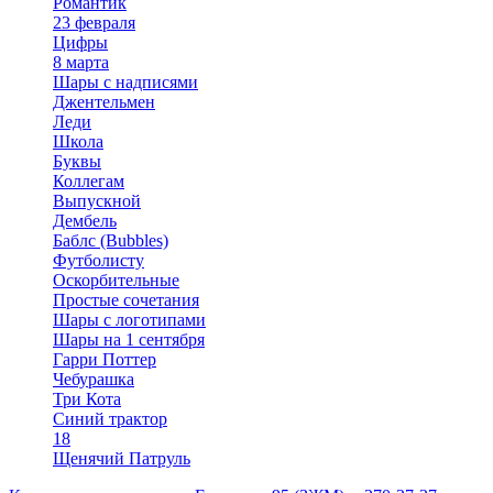
Романтик
23 февраля
Цифры
8 марта
Шары с надписями
Джентельмен
Леди
Школа
Буквы
Коллегам
Выпускной
Дембель
Баблс (Bubbles)
Футболисту
Оскорбительные
Простые сочетания
Шары с логотипами
Шары на 1 сентября
Гарри Поттер
Чебурашка
Три Кота
Синий трактор
18
Щенячий Патруль