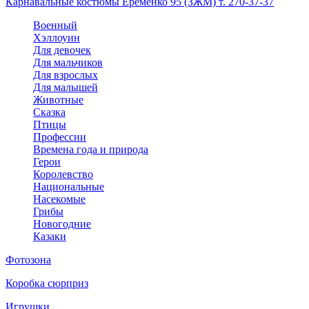
Карнавальные костюмы Еременко 95 (ЗЖМ) т. 270-37-37
Военный
Хэллоуин
Для девочек
Для мальчиков
Для взрослых
Для малышей
Животные
Сказка
Птицы
Профессии
Времена года и природа
Герои
Королевство
Национальные
Насекомые
Грибы
Новогодние
Казаки
Фотозона
Коробка сюрприз
Игрушки